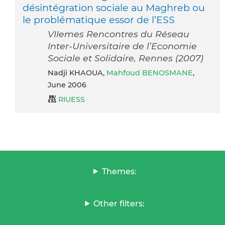
désintégration sociale au Maghreb ou
le problématique essor de l’ESS
VIIemes Rencontres du Réseau
Inter-Universitaire de l’Economie
Sociale et Solidaire, Rennes (2007)
Nadji KHAOUA,
Mahfoud BENOSMANE
,
June 2006
RIUESS
Themes:
Other filters: