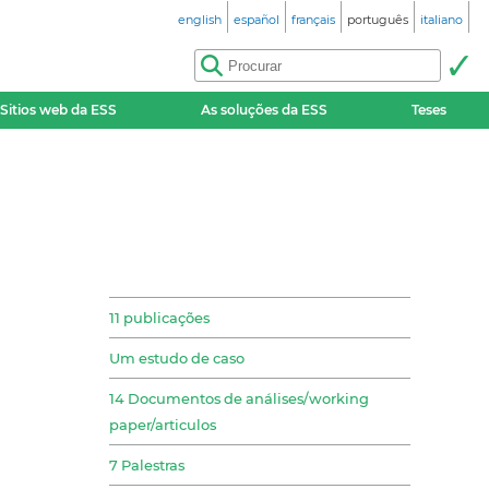
english
español
français
português
italiano
Sitios web da ESS
As soluções da ESS
Teses
11 publicações
Um estudo de caso
14 Documentos de análises/working
paper/articulos
7 Palestras