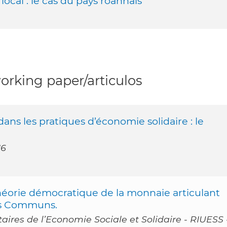
 local : le cas du pays roannais
rking paper/articulos
ns les pratiques d’économie solidaire : le
16
héorie démocratique de la monnaie articulant
des Communs.
taires de l’Economie Sociale et Solidaire - RIUESS 