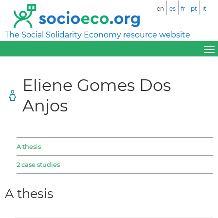
en
es
fr
pt
it
The Social Solidarity Economy resource website
Eliene Gomes Dos
Anjos
A thesis
2 case studies
A thesis