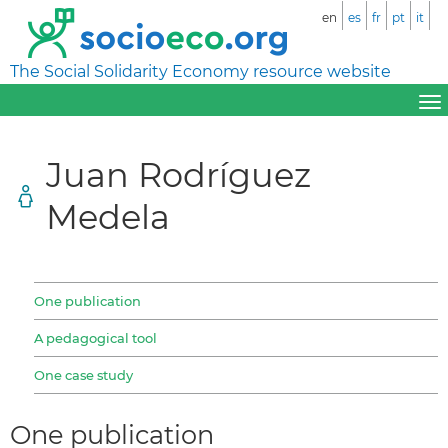
en
es
fr
pt
it
The Social Solidarity Economy resource website
Juan Rodríguez
Medela
One publication
A pedagogical tool
One case study
One publication