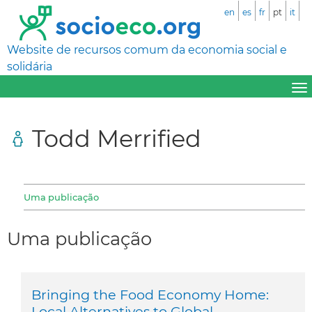
en
es
fr
pt
it
Website de recursos comum da economia social e
solidária
Todd Merrified
Uma publicação
Uma publicação
Bringing the Food Economy Home:
Local Alternatives to Global