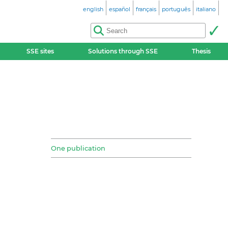
english
español
français
português
italiano
SSE sites
Solutions through SSE
Thesis
One publication