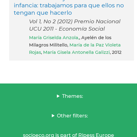
infancia: trabajamos para que ellos no
tengan que hacerlo
Vol 1, No 2 (2012) Premio Nacional
UCU 2011 - Economía Social
María Griselda Anzola,
, Ayelén de los
Milagros Militello,
María de la Paz Violeta
Rojas
,
María Gisela Antonella Galizzi
, 2012
Themes:
Other filters:
socioeco.org is part of Ripess Europe