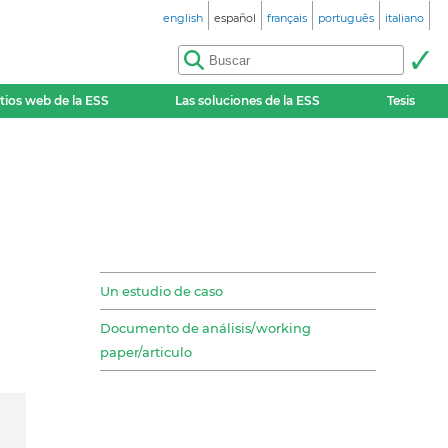
english
español
français
português
italiano
itios web de la ESS
Las soluciones de la ESS
Tesis
Un estudio de caso
Documento de análisis/working
paper/articulo