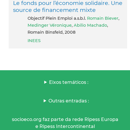
Le fonds pour l’économie solidaire. Une
source de financement mixte
Objectif Plein Emploi a.s.b.l.
Romain Biever
,
Medinger Véronique
,
Abilio Machado
,
Romain Binsfeld, 2008
INEES
Eixos temáticos :
Outras entradas :
socioeco.org faz parte da rede Ripess Europa
e Ripess Intercontinental