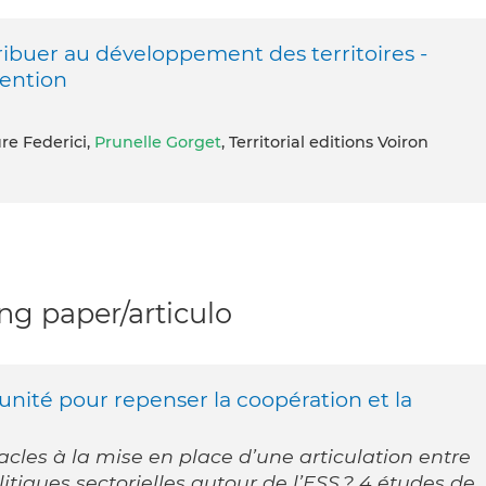
tribuer au développement des territoires -
vention
re Federici,
Prunelle Gorget
, Territorial editions Voiron
g paper/articulo
unité pour repenser la coopération et la
tacles à la mise en place d’une articulation entre
litiques sectorielles autour de l’ESS ? 4 études de