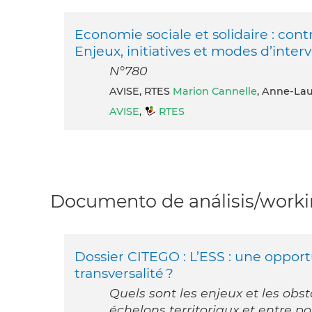
Economie sociale et solidaire : con
Enjeux, initiatives et modes d’inter
N°780
AVISE, RTES
Marion Cannelle
, Anne-Lau
AVISE
,
RTES
Documento de análisis/workin
Dossier CITEGO : L’ESS : une opport
transversalité ?
Quels sont les enjeux et les obs
échelons territoriaux et entre po