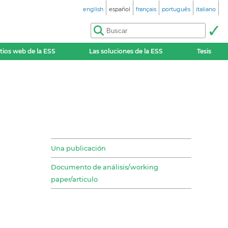
english
español
français
português
italiano
itios web de la ESS
Las soluciones de la ESS
Tesis
Una publicación
Documento de análisis/working
paper/articulo