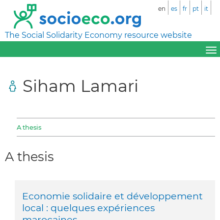
en
es
fr
pt
it
The Social Solidarity Economy resource website
Siham Lamari
A thesis
A thesis
Economie solidaire et développement
local : quelques expériences
marocaines