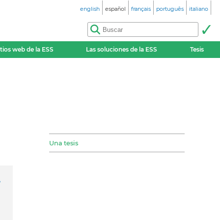
english
español
français
português
italiano
itios web de la ESS
Las soluciones de la ESS
Tesis
Una tesis
e