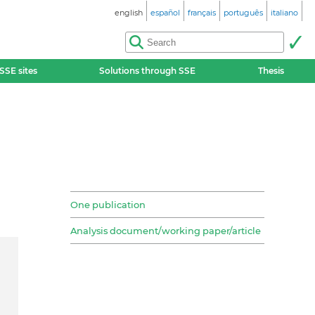
english
español
français
português
italiano
SSE sites
Solutions through SSE
Thesis
One publication
Analysis document/working paper/article