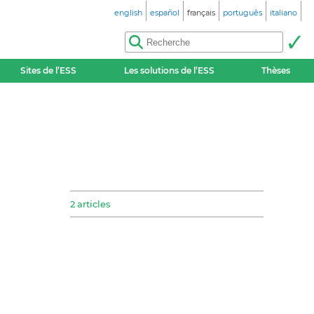
english
español
français
português
italiano
Sites de l’ESS
Les solutions de l’ESS
Thèses
2 articles