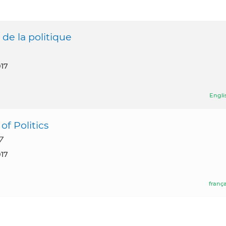
de la politique
017
Engli
f Politics
7
017
frança