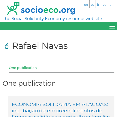
en
es
fr
pt
it
The Social Solidarity Economy resource website
Rafael Navas
One publication
One publication
ECONOMIA SOLIDÁRIA EM ALAGOAS:
incubação de empreendimentos de
finanças solidárias e agricultura familiar