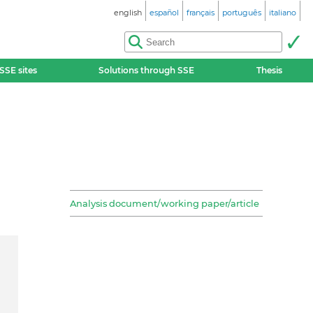
english
español
français
português
italiano
SSE sites
Solutions through SSE
Thesis
Analysis document/working paper/article