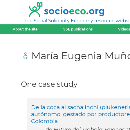
The Social Solidarity Economy resource websi
About the site
SSE publications
Videos
María Eugenia Muño
One case study
De la coca al sacha inchi (plukenetia
autónomo, gestado por productore
Colombia
de Futuro del Trabajo: Buenas Pr