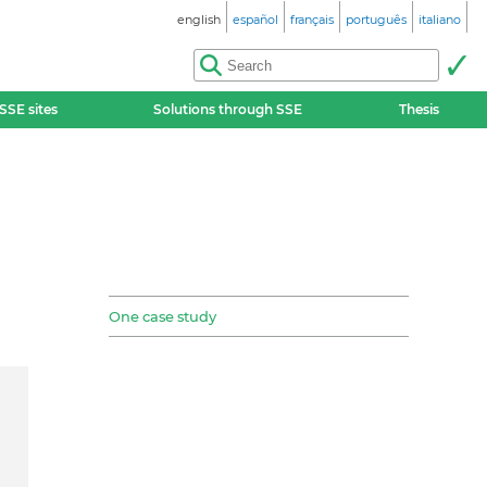
english
español
français
português
italiano
SSE sites
Solutions through SSE
Thesis
One case study