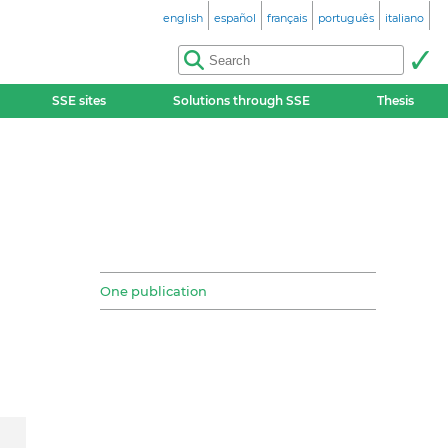
english
español
français
português
italiano
SSE sites
Solutions through SSE
Thesis
One publication