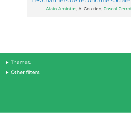
Les chantiers de l’économie sociale 
Alain Amintas
, A. Gouzien,
Pascal Perro
Themes:
Other filters: