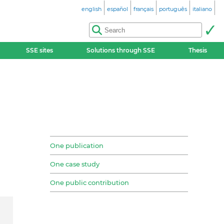
english
español
français
português
italiano
SSE sites
Solutions through SSE
Thesis
One publication
One case study
One public contribution