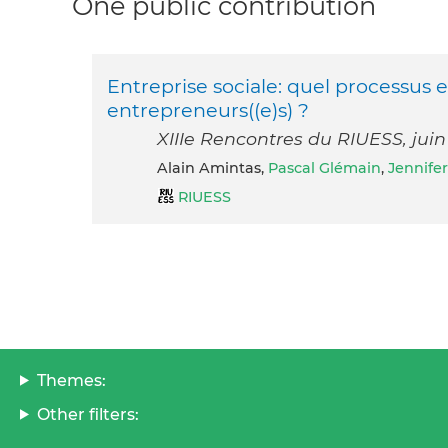
One public contribution
Entreprise sociale: quel processus
entrepreneurs((e)s) ?
XIIIe Rencontres du RIUESS, juin
Alain Amintas,
Pascal Glémain
,
Jennife
RIUESS
Themes:
Other filters: