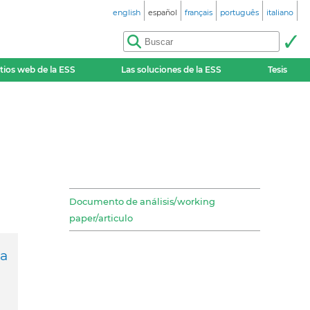
english
español
français
português
italiano
itios web de la ESS
Las soluciones de la ESS
Tesis
Documento de análisis/working
paper/articulo
ra