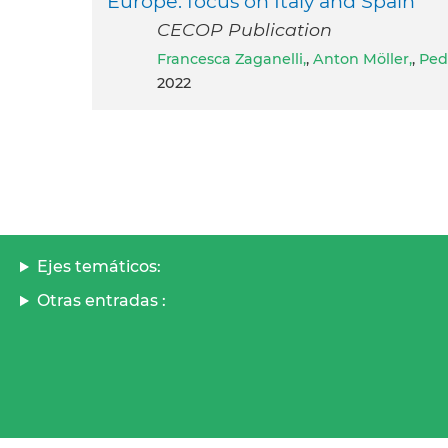
Europe: focus on Italy and Spain
CECOP Publication
Francesca Zaganelli,
,
Anton Möller,
,
Ped
2022
Ejes temáticos:
Otras entradas :