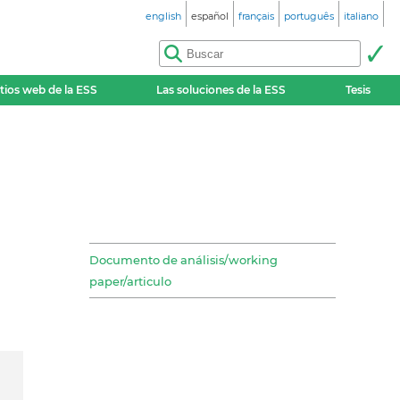
english
español
français
português
italiano
itios web de la ESS
Las soluciones de la ESS
Tesis
Documento de análisis/working
paper/articulo