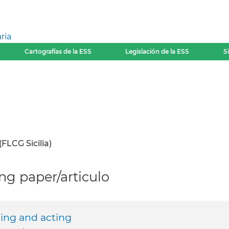
ria
Cartografías de la ESS
Legislación de la ESS
S
(FLCG Sicilia)
g paper/articulo
king and acting