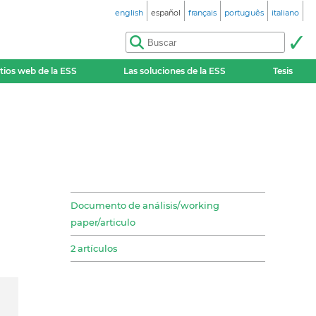
english
español
français
português
italiano
itios web de la ESS
Las soluciones de la ESS
Tesis
Documento de análisis/working
paper/articulo
2 artículos