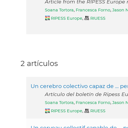
Article from the RIPESS Europe 
Soana Tortora
,
Francesca Forno
,
Jason 
RIPESS Europe
,
RIUESS
2 artículos
Un cerebro colectivo capaz de … pe
Artículo del boletín de Ripess E
Soana Tortora
,
Francesca Forno
,
Jason 
RIPESS Europe
,
RIUESS
Un cerveau collectif capable de … p