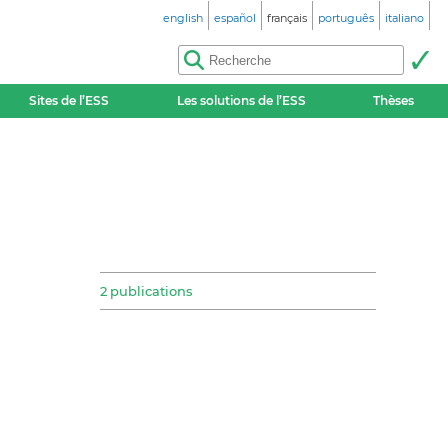
english
español
français
português
italiano
Sites de l’ESS
Les solutions de l’ESS
Thèses
2 publications