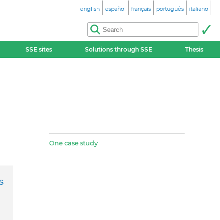
english
español
français
português
italiano
SSE sites
Solutions through SSE
Thesis
One case study
s