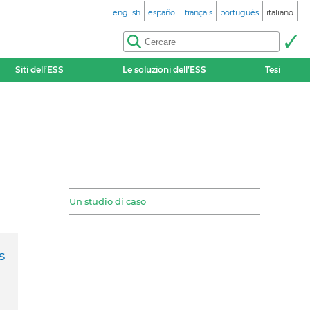
english
español
français
português
italiano
Siti dell’ESS
Le soluzioni dell’ESS
Tesi
Un studio di caso
s