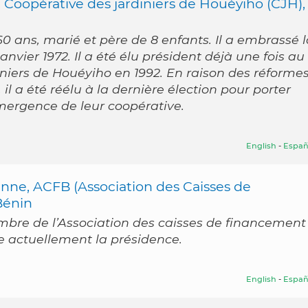
 Coopérative des jardiniers de Houéyiho (CJH),
0 ans, marié et père de 8 enfants. Il a embrassé l
janvier 1972. Il a été élu président déjà une fois au
iniers de Houéyiho en 1992. En raison des réforme
 il a été réélu à la dernière élection pour porter
émergence de leur coopérative.
English
-
Españ
ne, ACFB (Association des Caisses de
Bénin
re de l’Association des caisses de financement
e actuellement la présidence.
English
-
Españ