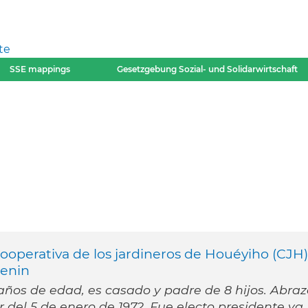
te
SSE mappings
Gesetzgebung Sozial- und Solidarwirtschaft
Cooperativa de los jardineros de Houéyiho (CJH)
Benin
 años de edad, es casado y padre de 8 hijos. Abraz
ir del 5 de enero de 1972. Fue electo presidente ya