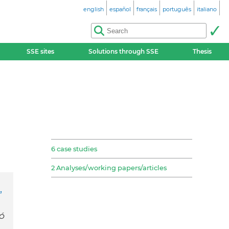
english
español
français
português
italiano
SSE sites
Solutions through SSE
Thesis
6 case studies
2 Analyses/working papers/articles
,
ó