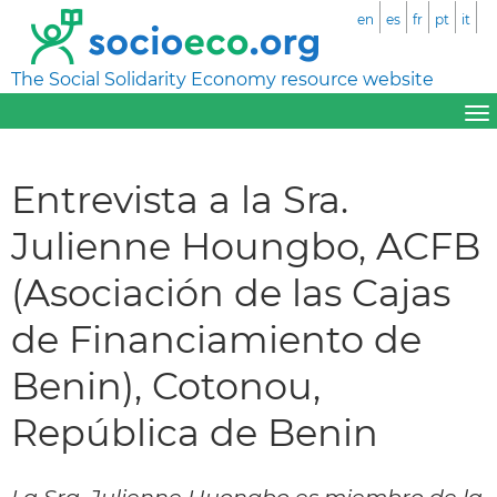
en
es
fr
pt
it
The Social Solidarity Economy resource website
Entrevista a la Sra.
Julienne Houngbo, ACFB
(Asociación de las Cajas
de Financiamiento de
Benin), Cotonou,
República de Benin
La Sra. Julienne Huongbo es miembro de la