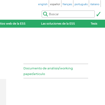
english
español
français
português
italiano
itios web de la ESS
Las soluciones de la ESS
Tesis
Documento de análisis/working
paper/articulo