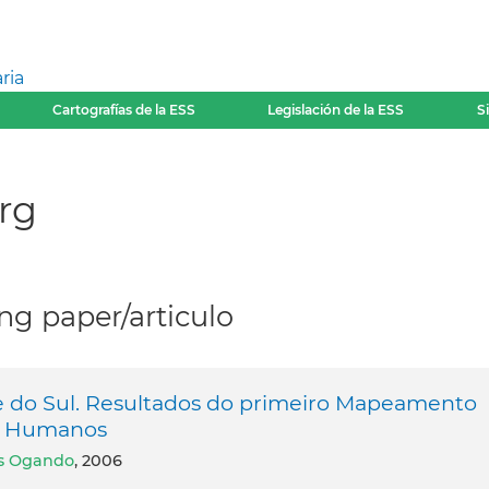
ria
Cartografías de la ESS
Legislación de la ESS
S
rg
g paper/articulo
e do Sul. Resultados do primeiro Mapeamento
os Humanos
os Ogando
, 2006