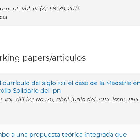
ent, Vol. IV (2): 69-78, 2013
2013
king papers/articulos
currículo del siglo xxi: el caso de la Maestría e
llo Solidario del ipn
l. xliii (2); No.170, abril-junio del 2014. issn: 0185
mbo a una propuesta teórica integrada que