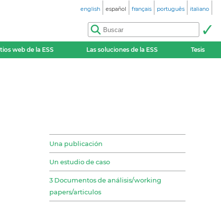
english
español
français
português
italiano
itios web de la ESS
Las soluciones de la ESS
Tesis
Una publicación
Un estudio de caso
3 Documentos de análisis/working
papers/articulos