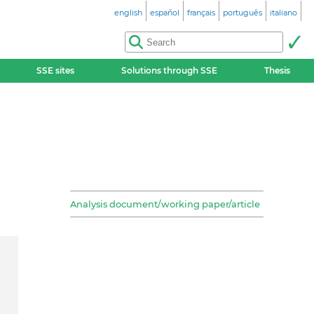
english
español
français
português
italiano
SSE sites
Solutions through SSE
Thesis
Analysis document/working paper/article