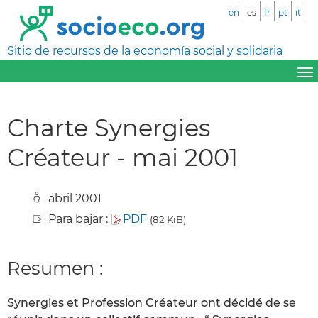
en
es
fr
pt
it
Sitio de recursos de la economía social y solidaria
Charte Synergies
Créateur - mai 2001
abril 2001
Para bajar :
PDF
(82 KiB)
Resumen :
Synergies et Profession Créateur ont décidé de se