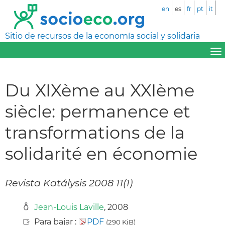
en
es
fr
pt
it
Sitio de recursos de la economía social y solidaria
Du XIXème au XXIème
siècle: permanence et
transformations de la
solidarité en économie
Revista Katálysis 2008 11(1)
Jean-Louis Laville
, 2008
Para bajar :
PDF
(290 KiB)