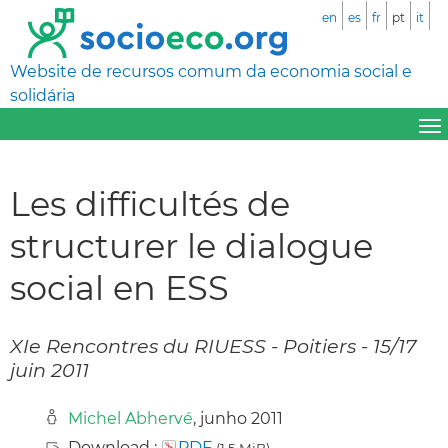
en
es
fr
pt
it
Website de recursos comum da economia social e
solidária
Les difficultés de
structurer le dialogue
social en ESS
XIe Rencontres du RIUESS - Poitiers - 15/17
juin 2011
Michel Abhervé
, junho 2011
Download :
PDF
(1,5 MiB)