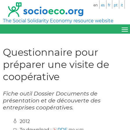
en
es
fr
pt
it
The Social Solidarity Economy resource website
Questionnaire pour
préparer une visite de
coopérative
Fiche outil Dossier Documents de
présentation et de découverte des
entreprises coopératives.
2012
To download :
PDF
(80 KiB)