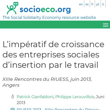
en
es
fr
pt
it
The Social Solidarity Economy resource website
L’impératif de croissance
des entreprises sociales
d’insertion par le travail
XIIIe Rencontres du RIUESS, juin 2013,
Angers
Patrick Gianfaldoni
,
Philippe Lerouvillois
, Juni
2013
RIUESS 2013 - XIIIe Rencontres du Réseau