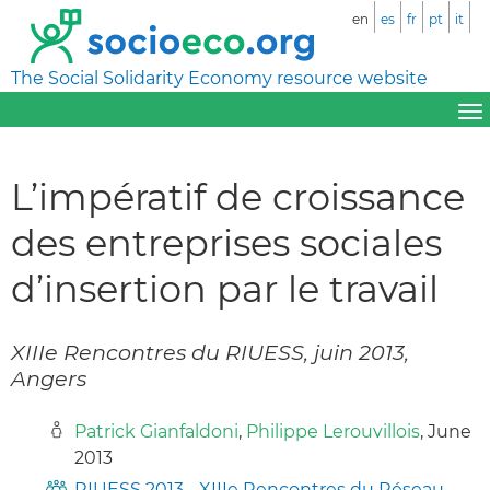
en
es
fr
pt
it
The Social Solidarity Economy resource website
L’impératif de croissance
des entreprises sociales
d’insertion par le travail
XIIIe Rencontres du RIUESS, juin 2013,
Angers
Patrick Gianfaldoni
,
Philippe Lerouvillois
, June
2013
RIUESS 2013 - XIIIe Rencontres du Réseau