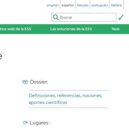
english
español
français
português
italiano
itios web de la ESS
Las soluciones de la ESS
Tesis
e
Dossier:
Definiciones, referencias, nociones,
aportes científicos
Lugares :