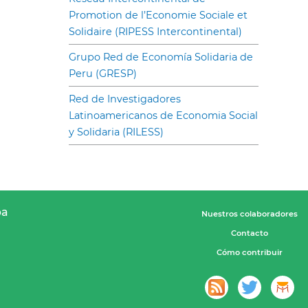
Promotion de l’Economie Sociale et
Solidaire (RIPESS Intercontinental)
Grupo Red de Economía Solidaria de
Peru (GRESP)
Red de Investigadores
Latinoamericanos de Economia Social
y Solidaria (RILESS)
pa
Nuestros colaboradores
Contacto
Cómo contribuir