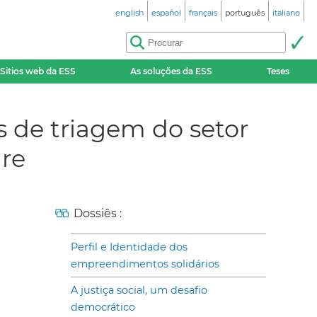
english
español
français
português
italiano
Sitios web da ESS
As soluções da ESS
Teses
s de triagem do setor
gre
Dossiês :
Perfil e Identidade dos
empreendimentos solidários
A justiça social, um desafio
democrático