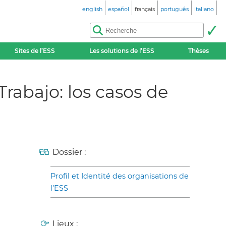
english
español
français
português
italiano
Sites de l’ESS
Les solutions de l’ESS
Thèses
Trabajo: los casos de
Dossier :
Profil et Identité des organisations de
l’ESS
Lieux :