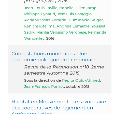
[En ligne], 54 | 2016
Jean-Louis Laville
,
Isabelle Hillenkamp
,
Philippe Eynaud
,
Jose Luis Coraggio
,
Adriane Vieira Ferrarini
,
Luiz Inácio Gaiger
,
Kenichi Kitajima
,
Andreia Lemaître
,
Youssef
Sadik
,
Marilia Verissimo Veronese
,
Fernanda
Wanderley
, 2016
Contestations monétaires. Une
économie politique de la monnaie
Revue de la Régulation n°18, 2ème
semestre Automne 2015
Sous la direction de
Pépita Ould-Ahmed
,
Jean-François Ponsot
, octobre 2015
Habitat en Mouvement : Le savoir-faire
des coopératives de logement en
Amérique Latine