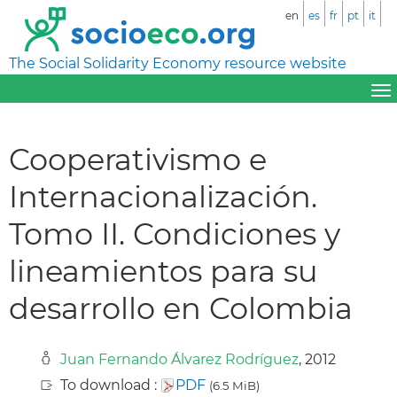
en
es
fr
pt
it
The Social Solidarity Economy resource website
Cooperativismo e
Internacionalización.
Tomo II. Condiciones y
lineamientos para su
desarrollo en Colombia
Juan Fernando Álvarez Rodríguez
, 2012
To download :
PDF
(6.5 MiB)