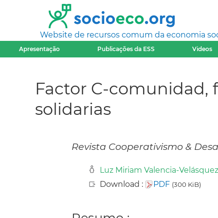
Website de recursos comum da economia socia
Apresentação
Publicações da ESS
Videos
Factor C-comunidad, f
solidarias
Revista Cooperativismo & Desarr
Luz Miriam Valencia-Velásque
Download :
PDF
(300 KiB)
Resumo :