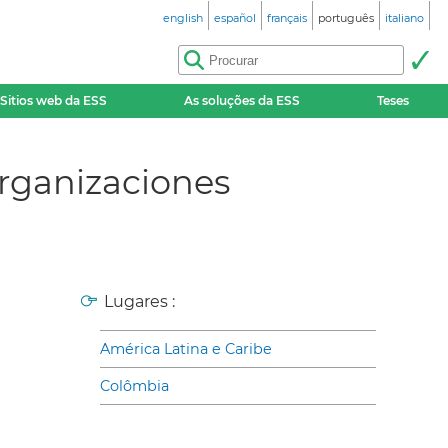
english
español
français
português
italiano
Sitios web da ESS
As soluções da ESS
Teses
organizaciones
Lugares :
América Latina e Caribe
Colômbia