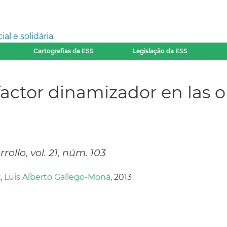
l e solidária
Cartografias da ESS
Legislação da ESS
actor dinamizador en las 
ollo, vol. 21, núm. 103
z
,
Luis Alberto Gallego-Moná
, 2013