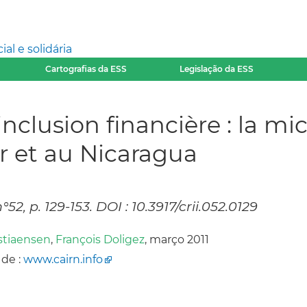
l e solidária
Cartografias da ESS
Legislação da ESS
nclusion financière : la mi
r et au Nicaragua
52, p. 129-153. DOI : 10.3917/crii.052.0129
stiaensen
,
François Doligez
, março 2011
 de :
www.cairn.info