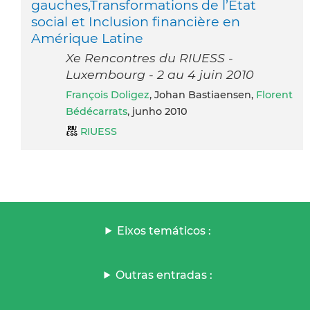
gauches,Transformations de l’Etat
social et Inclusion financière en
Amérique Latine
Xe Rencontres du RIUESS -
Luxembourg - 2 au 4 juin 2010
François Doligez
, Johan Bastiaensen,
Florent
Bédécarrats
, junho 2010
RIUESS
Eixos temáticos :
Outras entradas :