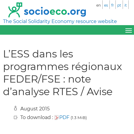
en
es
fr
pt
it
The Social Solidarity Economy resource website
L’ESS dans les
programmes régionaux
FEDER/FSE : note
d’analyse RTES / Avise
August 2015
To download :
PDF
(1.3 MiB)