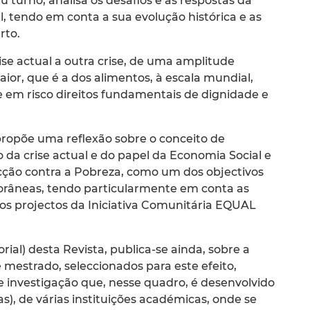
u turno, analisa os desafios e as respostas da
l, tendo em conta a sua evolução histórica e as
rto.
ise actual a outra crise, de uma amplitude
ior, que é a dos alimentos, à escala mundial,
 em risco direitos fundamentais de dignidade e
propõe uma reflexão sobre o conceito de
da crise actual e do papel da Economia Social e
Acção contra a Pobreza, como um dos objectivos
orâneas, tendo particularmente em conta as
os projectos da Iniciativa Comunitária EQUAL
orial) desta Revista, publica-se ainda, sobre a
 mestrado, seleccionados para este efeito,
e investigação que, nesse quadro, é desenvolvido
), de várias instituições académicas, onde se