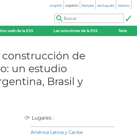
english
español
français
português
italiano
itios web de la ESS
Las soluciones de la ESS
Tesis
 construcción de
jo: un estudio
entina, Brasil y
Lugares :
América Latina y Caribe