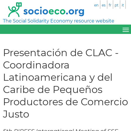
en
es
fr
pt
it
The Social Solidarity Economy resource website
Presentación de CLAC -
Coordinadora
Latinoamericana y del
Caribe de Pequeños
Productores de Comercio
Justo
5th RIPESS International Meeting of SSE,