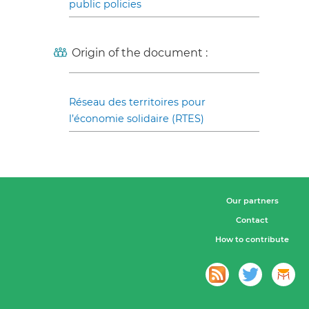
public policies
Origin of the document :
Réseau des territoires pour
l’économie solidaire (RTES)
Our partners
Contact
How to contribute