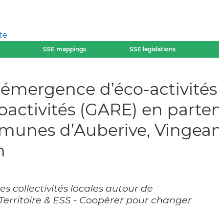
te
SSE mappings
SSE legislations
l’émergence d’éco-activit
oactivités (GARE) en parten
nes d’Auberive, Vingean
n
es collectivités locales autour de
, Territoire & ESS - Coopérer pour changer